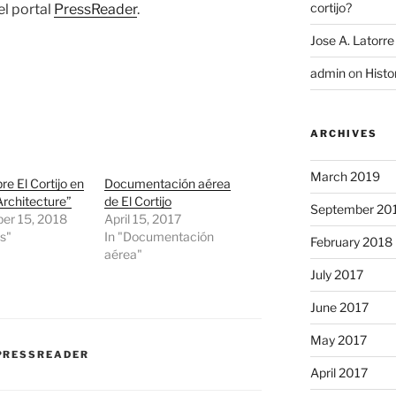
cortijo?
el portal
PressReader
.
Jose A. Latorre
admin
on
Histo
ARCHIVES
March 2019
re El Cortijo en
Documentación aérea
rchitecture”
de El Cortijo
September 20
er 15, 2018
April 15, 2017
os"
In "Documentación
February 2018
aérea"
July 2017
June 2017
May 2017
PRESSREADER
April 2017