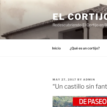
Skip
to
EL CORTIJ
content
Redescubriendo El Cortijo en B
Inicio
¿Qué es un cortijo?
POSTED
MAY 27, 2017
BY
ADMIN
ON
“Un castillo sin fa