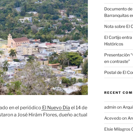
Documento de in
Barranquitas e
Nota sobre El 
El Cortijo entr
Históricos
Presentación “C
en contraste”
Postal de El Cor
RECENT CO
admin
on
Arqui
cado en el periódico
El Nuevo Día
el 14 de
staron a José Hirám Flores, dueño actual
Acevedo
on
Ar
Elsie Milagros