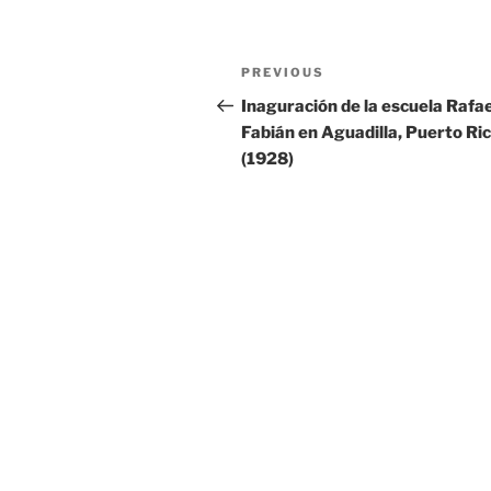
Post
Previous
PREVIOUS
navigation
Post
Inaguración de la escuela Rafae
Fabián en Aguadilla, Puerto Ri
(1928)