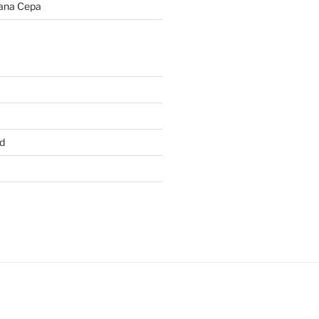
ana Cepa
d