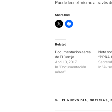
Puede leer el mismo a través d
Share this:
Related
Documentación aérea
Nota sob
de El Cortijo
“PRRA A
April 13, 2017
Septemb
In "Documentación
In "Avis
aérea"
CATEGORIES
EL NUEVO DÍA
,
NOTICIAS
,