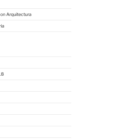
on
Arquitectura
ria
18