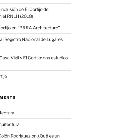
clusión de El Cortijo de
n el RNLH (2018)
Cortijo en “PRRA Architecture”
a al Registro Nacional de Lugares
asa Vigil y El Cortijo: dos estudios
tijo
MMENTS
tectura
quitectura
 Colón Rodríguez
on
¿Qué es un