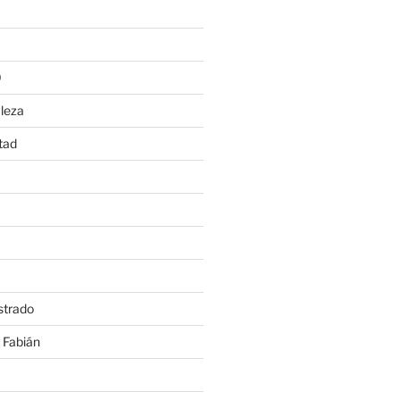
0
leza
tad
strado
 Fabián