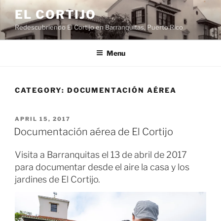
Skip
EL CORTIJO
to
Redescubriendo El Cortijo en Barranquitas, Puerto Rico
content
Menu
CATEGORY:
DOCUMENTACIÓN AÉREA
POSTED
APRIL 15, 2017
ON
Documentación aérea de El Cortijo
Visita a Barranquitas el 13 de abril de 2017
para documentar desde el aire la casa y los
jardines de El Cortijo.