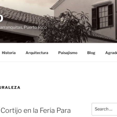
O
arranquitas, Puerto Rico
Historia
Arquitectura
Paisajismo
Blog
Agrad
TURALEZA
Search
ortijo en la Feria Para
for: