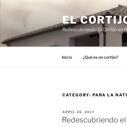
Skip
to
EL CORTIJ
content
Redescubriendo El Cortijo en B
Inicio
¿Qué es un cortijo?
CATEGORY:
PARA LA NA
POSTED
APRIL 28, 2017
ON
Redescubriendo el C