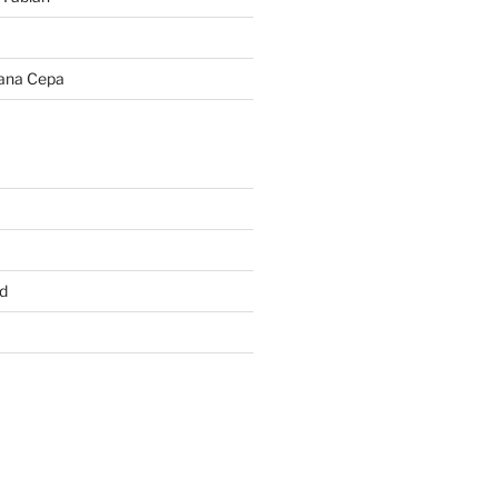
ana Cepa
d