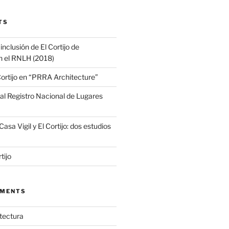
TS
clusión de El Cortijo de
n el RNLH (2018)
Cortijo en “PRRA Architecture”
a al Registro Nacional de Lugares
asa Vigil y El Cortijo: dos estudios
tijo
MMENTS
tectura