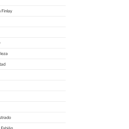
 Finlay
0
leza
tad
strado
 Fabián