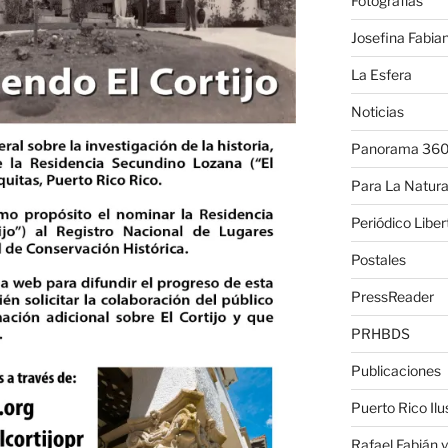
Fotografías
Josefina Fabian
La Esfera
Noticias
Panorama 36
Para La Natura
Periódico Liber
Postales
PressReader
PRHBDS
Publicaciones
Puerto Rico Ilu
Rafael Fabián y