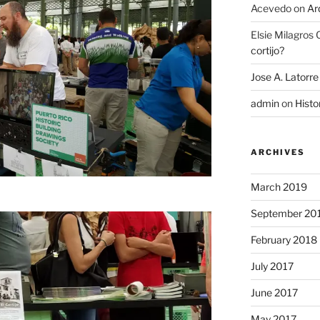
Acevedo
on
Ar
Elsie Milagros
cortijo?
Jose A. Latorre
admin
on
Histo
ARCHIVES
March 2019
September 20
February 2018
July 2017
June 2017
May 2017