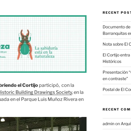
RECENT POS
Documento de in
Barranquitas e
Nota sobre El 
El Cortijo entr
Históricos
Presentación “C
en contraste”
riendo el Cortijo
participó, con la
Postal de El Cor
istoric Building Drawings Society
, en la
ada en el Parque Luis Muñoz Rivera en
RECENT CO
admin
on
Arqui